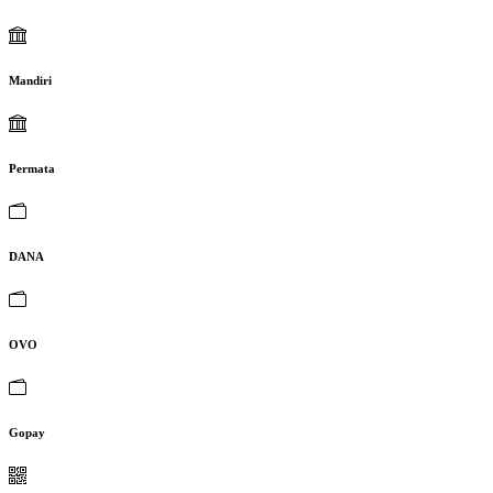
Mandiri
Permata
DANA
OVO
Gopay