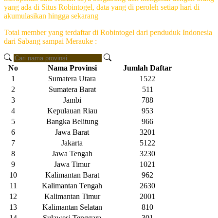
yang ada di Situs Robintogel, data yang di peroleh setiap hari di
akumulasikan hingga sekarang
Total member yang terdaftar di Robintogel dari penduduk Indonesia
dari Sabang sampai Merauke :
No
Nama Provinsi
Jumlah Daftar
1
Sumatera Utara
1522
2
Sumatera Barat
511
3
Jambi
788
4
Kepulauan Riau
953
5
Bangka Belitung
966
6
Jawa Barat
3201
7
Jakarta
5122
8
Jawa Tengah
3230
9
Jawa Timur
1021
10
Kalimantan Barat
962
11
Kalimantan Tengah
2630
12
Kalimantan Timur
2001
13
Kalimantan Selatan
810
14
Sulawesi Tenggara
301