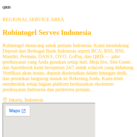
QRIS
REGIONAL SERVICE AREA
Robintogel Serves Indonesia
Robintogel dirancang untuk pemain Indonesia. Kami mendukung
Deposit dari Berbagai Bank Indonesia seperti BCA, BNI, BNI,
Mandiri, Permata, DANA, OVO, GoPay, dan QRIS — jalur
pembayaran yang Anda gunakan setiap hari. Meja live, Slot Game,
dan Sportsbook kami beroperasi 24/7 untuk wilayah yang didukung.
Verifikasi akun instan, deposit diselesaikan dalam hitungan detik,
dan penarikan langsung masuk ke Rekening Anda. Kami telah
membentuk setiap bagian platform berdasarkan ekosistem
pembayaran Indonesia dan preferensi pemain.
Jakarta, Indonesia