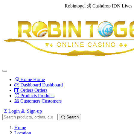
Robintogel 💰 Cashdrop IDN Livespin Soccer | Piala D
Home
Home
Dashboard
Dashboard
Orders
Orders
Products
Products
Customers
Customers
Login
Sign-up
Search
Home
Location