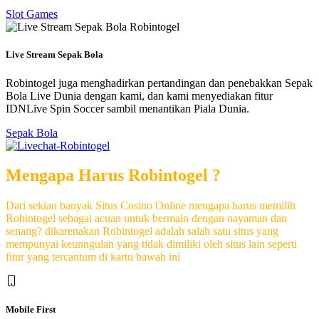
Slot Games
Live Stream Sepak Bola
Robintogel juga menghadirkan pertandingan dan penebakkan Sepak
Bola Live Dunia dengan kami, dan kami menyediakan fitur
IDNLive Spin Soccer sambil menantikan Piala Dunia.
Sepak Bola
Mengapa Harus Robintogel ?
Dari sekian banyak Situs Cosino Online mengapa harus memilih
Robintogel sebagai acuan untuk bermain dengan nayaman dan
senang? dikarenakan Robintogel adalah salah satu situs yang
mempunyai keunngulan yang tidak dimiliki oleh situs lain seperti
fitur yang tercantum di kartu bawah ini
Mobile First