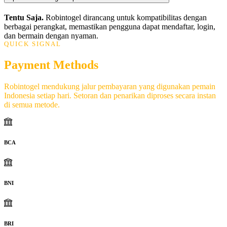
Tentu Saja.
Robintogel dirancang untuk kompatibilitas dengan
berbagai perangkat, memastikan pengguna dapat mendaftar, login,
dan bermain dengan nyaman.
QUICK SIGNAL
Payment Methods
Robintogel mendukung jalur pembayaran yang digunakan pemain
Indonesia setiap hari. Setoran dan penarikan diproses secara instan
di semua metode.
BCA
BNI
BRI