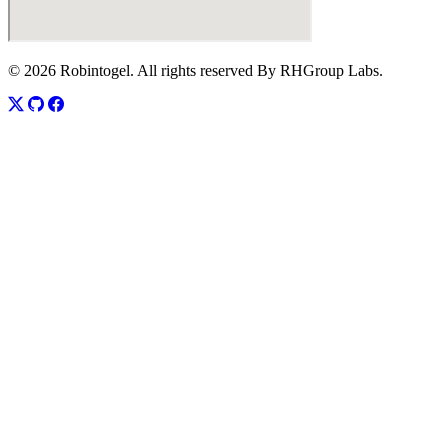
© 2026 Robintogel. All rights reserved By RHGroup Labs.