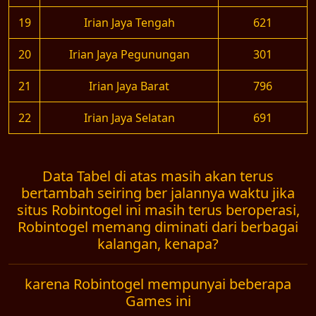
19
Irian Jaya Tengah
621
20
Irian Jaya Pegunungan
301
21
Irian Jaya Barat
796
22
Irian Jaya Selatan
691
Data Tabel di atas masih akan terus
bertambah seiring ber jalannya waktu jika
situs Robintogel ini masih terus beroperasi,
Robintogel memang diminati dari berbagai
kalangan, kenapa?
karena Robintogel mempunyai beberapa
Games ini