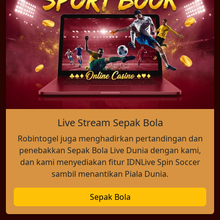
Live Stream Sepak Bola
Robintogel juga menghadirkan pertandingan dan
penebakkan Sepak Bola Live Dunia dengan kami,
dan kami menyediakan fitur IDNLive Spin Soccer
sambil menantikan Piala Dunia.
Sepak Bola