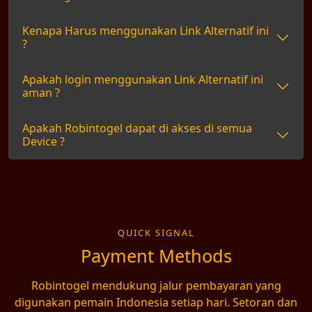
Kenapa Harus menggunakan Link Alternatif ini
?
Apakah login menggunakan Link Alternatif ini
aman ?
Apakah Robintogel dapat di akses di semua
Device ?
QUICK SIGNAL
Payment Methods
Robintogel mendukung jalur pembayaran yang
digunakan pemain Indonesia setiap hari. Setoran dan