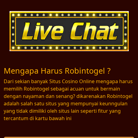
Mengapa Harus Robintogel ?
Dari sekian banyak Situs Cosino Online mengapa harus
memilih Robintogel sebagai acuan untuk bermain
dengan nayaman dan senang? dikarenakan Robintogel
adalah salah satu situs yang mempunyai keunngulan
yang tidak dimiliki oleh situs lain seperti fitur yang
tercantum di kartu bawah ini