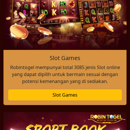
Slot Games
Robintogel mempunyai total 3085 jenis Slot online
yang dapat dipilih untuk bermain sesuai dengan
potensi kemenangan yang di sediakan.
Slot Games