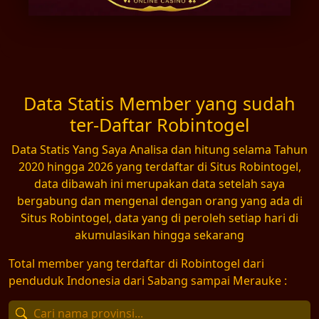
Data Statis Member yang sudah
ter-Daftar Robintogel
Data Statis Yang Saya Analisa dan hitung selama Tahun
2020 hingga 2026 yang terdaftar di Situs Robintogel,
data dibawah ini merupakan data setelah saya
bergabung dan mengenal dengan orang yang ada di
Situs Robintogel, data yang di peroleh setiap hari di
akumulasikan hingga sekarang
Total member yang terdaftar di Robintogel dari
penduduk Indonesia dari Sabang sampai Merauke :