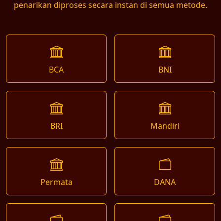
penarikan diproses secara instan di semua metode.
BCA
BNI
BRI
Mandiri
Permata
DANA