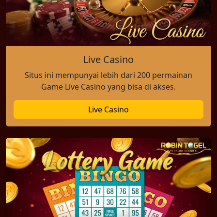
Live Casino
Situs ini mempunyai lebih dari 200 permainan
Game Live Casino yang bisa di akses.
Live Casino