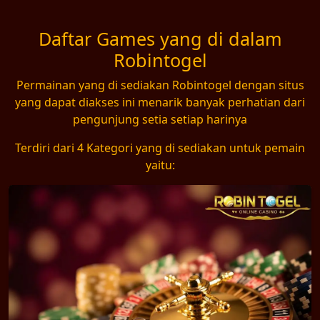
Daftar Games yang di dalam
Robintogel
Permainan yang di sediakan Robintogel dengan situs
yang dapat diakses ini menarik banyak perhatian dari
pengunjung setia setiap harinya
Terdiri dari 4 Kategori yang di sediakan untuk pemain
yaitu: