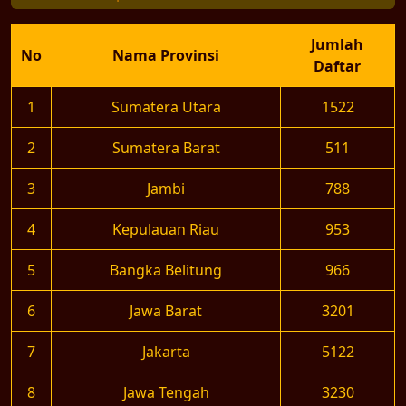
Jumlah
No
Nama Provinsi
Daftar
1
Sumatera Utara
1522
2
Sumatera Barat
511
3
Jambi
788
4
Kepulauan Riau
953
5
Bangka Belitung
966
6
Jawa Barat
3201
7
Jakarta
5122
8
Jawa Tengah
3230