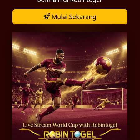
Mulai Sekarang