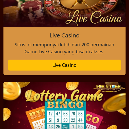
Live Casino
Situs ini mempunyai lebih dari 200 permainan
Game Live Casino yang bisa di akses.
Live Casino