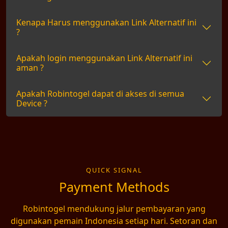
Kenapa Harus menggunakan Link Alternatif ini
?
Apakah login menggunakan Link Alternatif ini
aman ?
Apakah Robintogel dapat di akses di semua
Device ?
QUICK SIGNAL
Payment Methods
Robintogel mendukung jalur pembayaran yang
digunakan pemain Indonesia setiap hari. Setoran dan