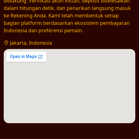
didukung. Verifikasi akun instan, deposit diselesaikan
dalam hitungan detik, dan penarikan langsung masuk
ke Rekening Anda. Kami telah membentuk setiap
bagian platform berdasarkan ekosistem pembayaran
Indonesia dan preferensi pemain.
Jakarta, Indonesia