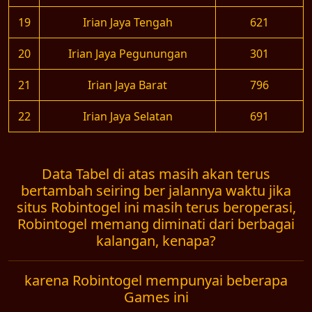
19
Irian Jaya Tengah
621
20
Irian Jaya Pegunungan
301
21
Irian Jaya Barat
796
22
Irian Jaya Selatan
691
Data Tabel di atas masih akan terus
bertambah seiring ber jalannya waktu jika
situs Robintogel ini masih terus beroperasi,
Robintogel memang diminati dari berbagai
kalangan, kenapa?
karena Robintogel mempunyai beberapa
Games ini