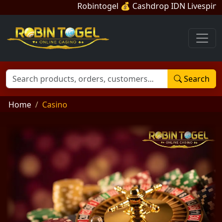
Robintogel 💰 Cashdrop IDN Livespin Soccer | Piala Dunia 
Search
Home
Casino