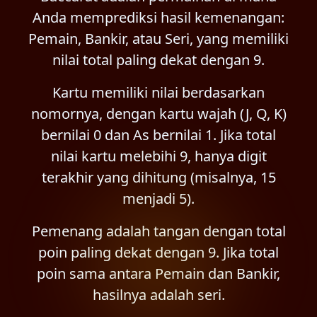
Anda memprediksi hasil kemenangan:
Pemain, Bankir, atau Seri, yang memiliki
nilai total
paling dekat dengan 9
.
Kartu memiliki nilai berdasarkan
nomornya, dengan
kartu wajah (J, Q, K)
bernilai 0
dan
As bernilai 1
. Jika total
nilai kartu melebihi 9, hanya digit
terakhir yang dihitung (misalnya, 15
menjadi 5).
Pemenang adalah
tangan dengan total
poin paling dekat dengan 9
. Jika total
poin sama antara Pemain dan Bankir,
hasilnya adalah seri.