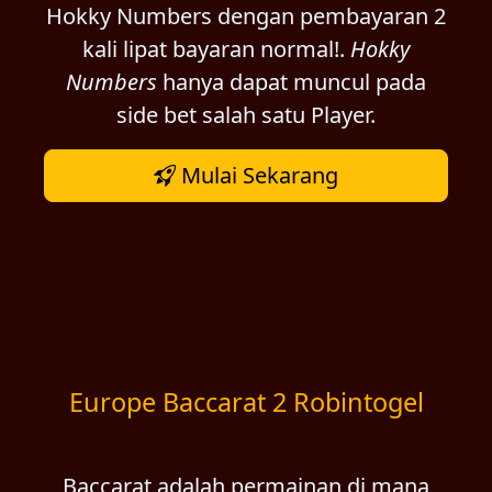
Hokky Numbers dengan pembayaran
2
kali lipat
bayaran normal!.
Hokky
Numbers
hanya dapat muncul pada
side bet salah satu Player.
Mulai Sekarang
Europe Baccarat 2 Robintogel
Baccarat adalah permainan di mana