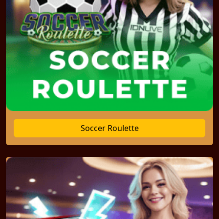
Soccer Roulette