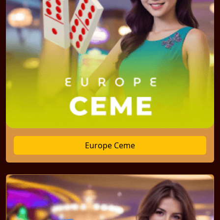
Europe Ceme