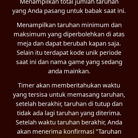
Menampilkan total jumlah taruhan
yang Anda pasang untuk babak saat ini.
Menampilkan taruhan minimum dan
maksimum yang diperbolehkan di atas
meja dan dapat berubah kapan saja.
Selain itu terdapat kode unik periode
saat ini dan nama game yang sedang
anda mainkan.
Timer akan memberitahukan waktu
yang tersisa untuk memasang taruhan,
setelah berakhir, taruhan di tutup dan
tidak ada lagi taruhan yang diterima.
Setelah waktu taruhan berakhir, Anda
akan menerima konfirmasi "Taruhan