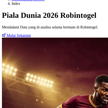
Index
Piala Dunia 2026
Robintogel
Mendalami Data yang di analisa selama bermain di Robintogel.
Mulai Sekarang