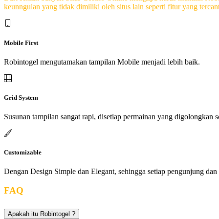
keunngulan yang tidak dimiliki oleh situs lain seperti fitur yang terca
Mobile First
Robintogel mengutamakan tampilan Mobile menjadi lebih baik.
Grid System
Susunan tampilan sangat rapi, disetiap permainan yang digolongkan se
Customizable
Dengan Design Simple dan Elegant, sehingga setiap pengunjung dan 
FAQ
Apakah itu Robintogel ?