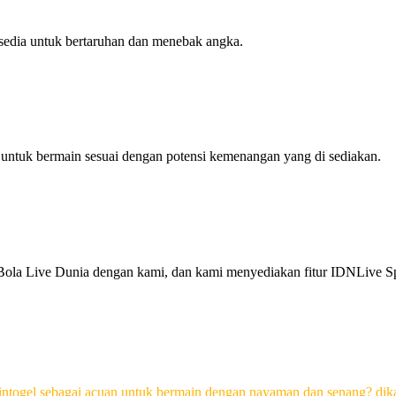
edia untuk bertaruhan dan menebak angka.
h untuk bermain sesuai dengan potensi kemenangan yang di sediakan.
ola Live Dunia dengan kami, dan kami menyediakan fitur IDNLive Sp
ntogel sebagai acuan untuk bermain dengan nayaman dan senang? dika