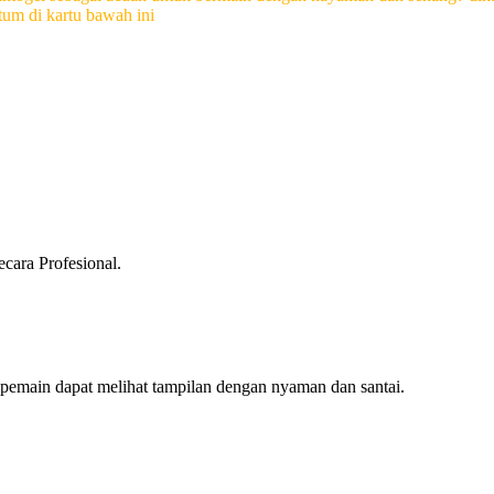
ntum di kartu bawah ini
cara Profesional.
pemain dapat melihat tampilan dengan nyaman dan santai.