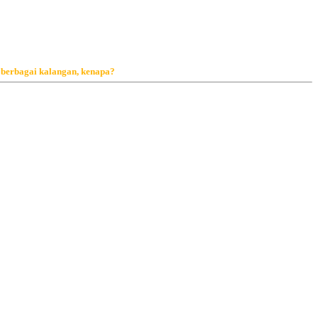
i berbagai kalangan, kenapa?