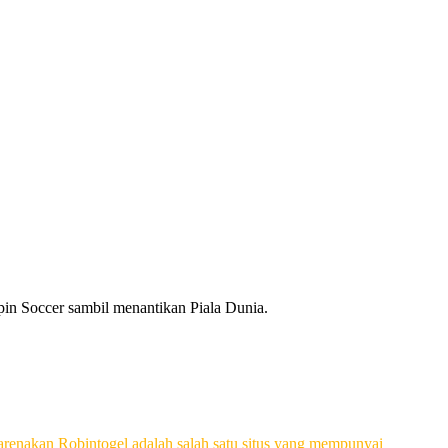
in Soccer sambil menantikan Piala Dunia.
renakan Robintogel adalah salah satu situs yang mempunyai