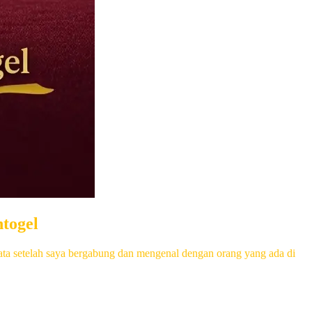
togel
data setelah saya bergabung dan mengenal dengan orang yang ada di