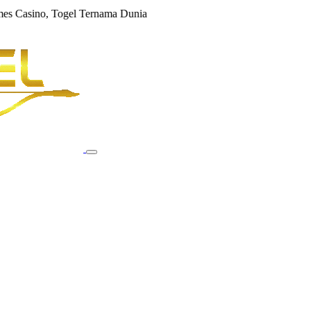
rnama Dunia