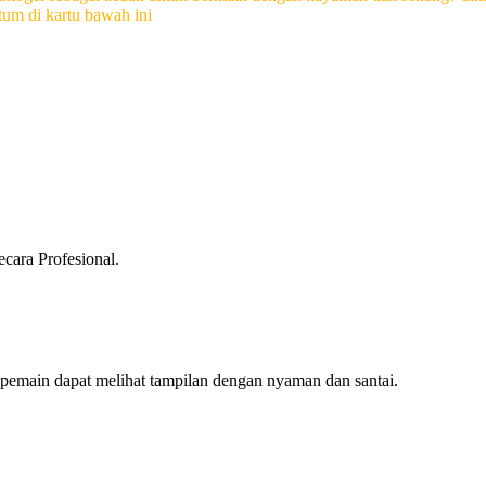
ntum di kartu bawah ini
cara Profesional.
pemain dapat melihat tampilan dengan nyaman dan santai.