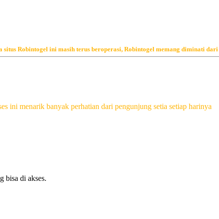
ka situs Robintogel ini masih terus beroperasi, Robintogel memang diminati dar
s ini menarik banyak perhatian dari pengunjung setia setiap harinya
 bisa di akses.