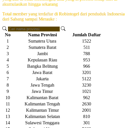
akumulasikan hingga sekarang
Total member yang terdaftar di Robintogel dari penduduk Indonesia
dari Sabang sampai Merauke :
No
Nama Provinsi
Jumlah Daftar
1
Sumatera Utara
1522
2
Sumatera Barat
511
3
Jambi
788
4
Kepulauan Riau
953
5
Bangka Belitung
966
6
Jawa Barat
3201
7
Jakarta
5122
8
Jawa Tengah
3230
9
Jawa Timur
1021
10
Kalimantan Barat
962
11
Kalimantan Tengah
2630
12
Kalimantan Timur
2001
13
Kalimantan Selatan
810
14
Sulawesi Tenggara
301