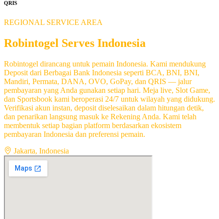
QRIS
REGIONAL SERVICE AREA
Robintogel Serves Indonesia
Robintogel dirancang untuk pemain Indonesia. Kami mendukung
Deposit dari Berbagai Bank Indonesia seperti BCA, BNI, BNI,
Mandiri, Permata, DANA, OVO, GoPay, dan QRIS — jalur
pembayaran yang Anda gunakan setiap hari. Meja live, Slot Game,
dan Sportsbook kami beroperasi 24/7 untuk wilayah yang didukung.
Verifikasi akun instan, deposit diselesaikan dalam hitungan detik,
dan penarikan langsung masuk ke Rekening Anda. Kami telah
membentuk setiap bagian platform berdasarkan ekosistem
pembayaran Indonesia dan preferensi pemain.
Jakarta, Indonesia