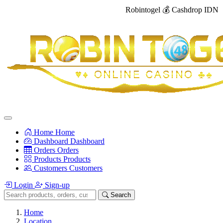
Robintogel 💰 Cashdrop IDN Livespin Soccer | Pi
Home
Home
Dashboard
Dashboard
Orders
Orders
Products
Products
Customers
Customers
Login
Sign-up
Search
Home
Location