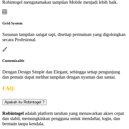
Robintogel mengutamakan tampilan Mobile menjadi lebih baik.
Grid System
Susunan tampilan sangat rapi, disetiap permainan yang digolongkan
secara Profesional.
Customizable
Dengan Design Simple dan Elegant, sehingga setiap pengunjung
dan pemain dapat melihat tampilan dengan nyaman dan santai.
FAQ
Apakah itu Robintogel ?
Robintogel
adalah platform taruhan yang menawarkan akses cepat
dan stabil, memungkinkan pengguna untuk mendaftar, login, dan
bermain tanpa kendala.