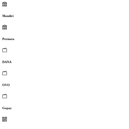
Mandiri
Permata
DANA
OVO
Gopay