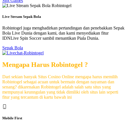
Slot Games
Live Stream Sepak Bola
Robintogel juga menghadirkan pertandingan dan penebakkan Sepak
Bola Live Dunia dengan kami, dan kami menyediakan fitur
IDNLive Spin Soccer sambil menantikan Piala Dunia.
Sepak Bola
Mengapa Harus Robintogel ?
Dari sekian banyak Situs Cosino Online mengapa harus memilih
Robintogel sebagai acuan untuk bermain dengan nayaman dan
senang? dikarenakan Robintogel adalah salah satu situs yang
mempunyai keunngulan yang tidak dimiliki oleh situs lain seperti
fitur yang tercantum di kartu bawah ini
Mobile First