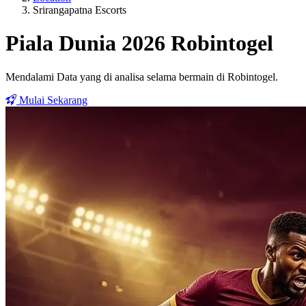
Srirangapatna Escorts
Piala Dunia 2026
Robintogel
Mendalami Data yang di analisa selama bermain di Robintogel.
Mulai Sekarang