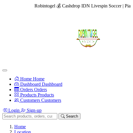
Robintogel 💰 Cashdrop IDN Livespin Soccer | Piala Dunia 2026, Liv
Home
Home
Dashboard
Dashboard
Orders
Orders
Products
Products
Customers
Customers
Login
Sign-up
Search
Home
Location