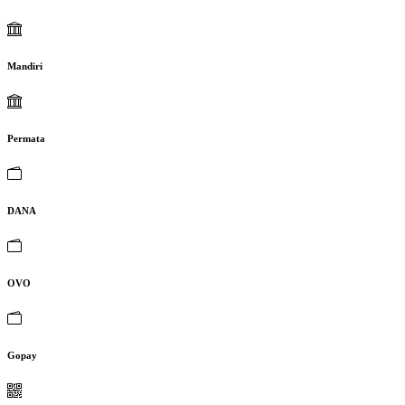
Mandiri
Permata
DANA
OVO
Gopay