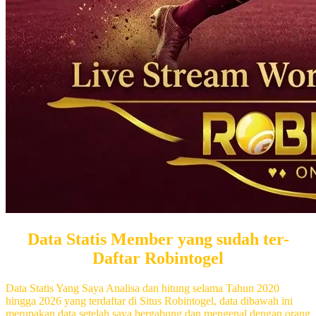
Data Statis Member yang sudah ter-
Daftar Robintogel
Data Statis Yang Saya Analisa dan hitung selama Tahun 2020
hingga 2026 yang terdaftar di Situs Robintogel, data dibawah ini
merupakan data setelah saya bergabung dan mengenal dengan orang