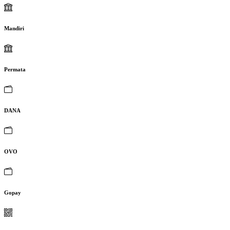
Mandiri
Permata
DANA
OVO
Gopay