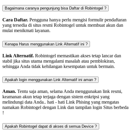
Bagaimana caranya pengunjung bisa Daftar di Robintogel ?
Cara Daftar.
Pengguna hanya perlu mengisi formulir pendaftaran
yang tersedia di situs resmi Robintogel untuk membuat akun dan
mulai menikmati layanan.
Kenapa Harus menggunakan Link Alternatif ini ?
Link Alternatif.
Robintogel memastikan akses tetap lancar dan
stabil jika situs utama mengalami masalah atau pemblokiran,
sehingga Anda tidak kehilangan kesempatan untuk bermain.
Apakah login menggunakan Link Alternatif ini aman ?
Aman.
Tentu saja aman, selama Anda menggunakan link resmi,
keamanan akun tetap terjaga dengan sistem enkripsi yang
melindungi data Anda.. hati - hati Link Phising yang mengatas
namakan Robintogel dengan Link dan tampilan login Situs berbeda
!
Apakah Robintogel dapat di akses di semua Device ?