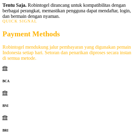
Tentu Saja.
Robintogel dirancang untuk kompatibilitas dengan
berbagai perangkat, memastikan pengguna dapat mendaftar, login,
dan bermain dengan nyaman.
QUICK SIGNAL
Payment Methods
Robintogel mendukung jalur pembayaran yang digunakan pemain
Indonesia setiap hari. Setoran dan penarikan diproses secara instan
di semua metode.
BCA
BNI
BRI