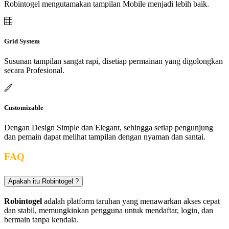
Robintogel mengutamakan tampilan Mobile menjadi lebih baik.
Grid System
Susunan tampilan sangat rapi, disetiap permainan yang digolongkan
secara Profesional.
Customizable
Dengan Design Simple dan Elegant, sehingga setiap pengunjung
dan pemain dapat melihat tampilan dengan nyaman dan santai.
FAQ
Apakah itu Robintogel ?
Robintogel
adalah platform taruhan yang menawarkan akses cepat
dan stabil, memungkinkan pengguna untuk mendaftar, login, dan
bermain tanpa kendala.