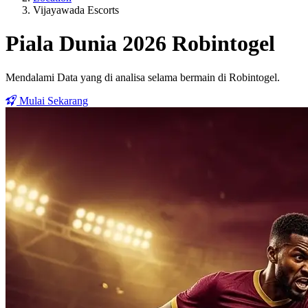
Vijayawada Escorts
Piala Dunia 2026
Robintogel
Mendalami Data yang di analisa selama bermain di Robintogel.
Mulai Sekarang