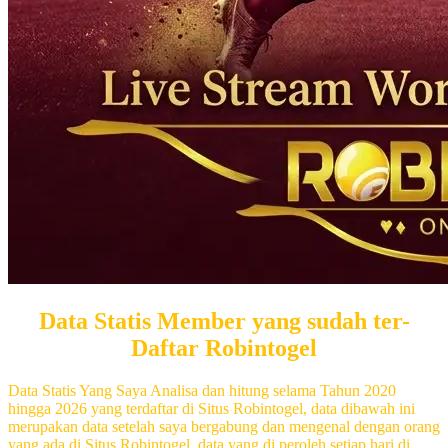
Data Statis Member yang sudah ter-
Daftar Robintogel
Data Statis Yang Saya Analisa dan hitung selama Tahun 2020
hingga 2026 yang terdaftar di Situs Robintogel, data dibawah ini
merupakan data setelah saya bergabung dan mengenal dengan orang
yang ada di Situs Robintogel, data yang di peroleh setiap hari di