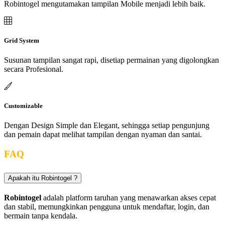
Robintogel mengutamakan tampilan Mobile menjadi lebih baik.
Grid System
Susunan tampilan sangat rapi, disetiap permainan yang digolongkan
secara Profesional.
Customizable
Dengan Design Simple dan Elegant, sehingga setiap pengunjung
dan pemain dapat melihat tampilan dengan nyaman dan santai.
FAQ
Apakah itu Robintogel ?
Robintogel
adalah platform taruhan yang menawarkan akses cepat
dan stabil, memungkinkan pengguna untuk mendaftar, login, dan
bermain tanpa kendala.