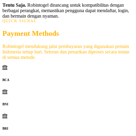
Tentu Saja.
Robintogel dirancang untuk kompatibilitas dengan
berbagai perangkat, memastikan pengguna dapat mendaftar, login,
dan bermain dengan nyaman.
QUICK SIGNAL
Payment Methods
Robintogel mendukung jalur pembayaran yang digunakan pemain
Indonesia setiap hari. Setoran dan penarikan diproses secara instan
di semua metode.
BCA
BNI
BRI