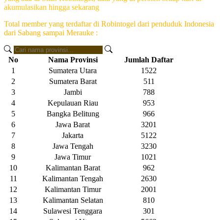
akumulasikan hingga sekarang
Total member yang terdaftar di Robintogel dari penduduk Indonesia
dari Sabang sampai Merauke :
No
Nama Provinsi
Jumlah Daftar
1
Sumatera Utara
1522
2
Sumatera Barat
511
3
Jambi
788
4
Kepulauan Riau
953
5
Bangka Belitung
966
6
Jawa Barat
3201
7
Jakarta
5122
8
Jawa Tengah
3230
9
Jawa Timur
1021
10
Kalimantan Barat
962
11
Kalimantan Tengah
2630
12
Kalimantan Timur
2001
13
Kalimantan Selatan
810
14
Sulawesi Tenggara
301