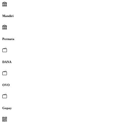
Mandiri
Permata
DANA
OVO
Gopay