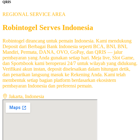
QRIS
REGIONAL SERVICE AREA
Robintogel Serves Indonesia
Robintogel dirancang untuk pemain Indonesia. Kami mendukung
Deposit dari Berbagai Bank Indonesia seperti BCA, BNI, BNI,
Mandiri, Permata, DANA, OVO, GoPay, dan QRIS — jalur
pembayaran yang Anda gunakan setiap hari. Meja live, Slot Game,
dan Sportsbook kami beroperasi 24/7 untuk wilayah yang didukung.
Verifikasi akun instan, deposit diselesaikan dalam hitungan detik,
dan penarikan langsung masuk ke Rekening Anda. Kami telah
membentuk setiap bagian platform berdasarkan ekosistem
pembayaran Indonesia dan preferensi pemain.
Jakarta, Indonesia