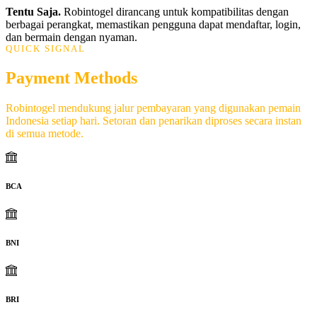
Tentu Saja.
Robintogel dirancang untuk kompatibilitas dengan
berbagai perangkat, memastikan pengguna dapat mendaftar, login,
dan bermain dengan nyaman.
QUICK SIGNAL
Payment Methods
Robintogel mendukung jalur pembayaran yang digunakan pemain
Indonesia setiap hari. Setoran dan penarikan diproses secara instan
di semua metode.
BCA
BNI
BRI