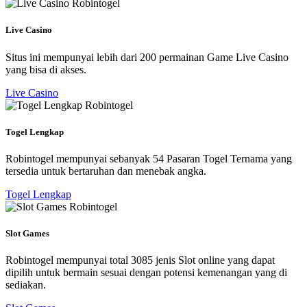
Live Casino
Situs ini mempunyai lebih dari 200 permainan Game Live Casino
yang bisa di akses.
Live Casino
Togel Lengkap
Robintogel mempunyai sebanyak 54 Pasaran Togel Ternama yang
tersedia untuk bertaruhan dan menebak angka.
Togel Lengkap
Slot Games
Robintogel mempunyai total 3085 jenis Slot online yang dapat
dipilih untuk bermain sesuai dengan potensi kemenangan yang di
sediakan.