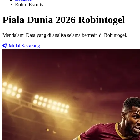
Rohru Escorts
Piala Dunia 2026
Robintogel
Mendalami Data yang di analisa selama bermain di Robintogel.
Mulai Sekarang