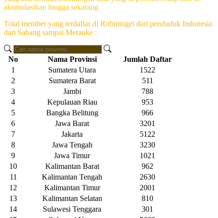
akumulasikan hingga sekarang
Total member yang terdaftar di Robintogel dari penduduk Indonesia
dari Sabang sampai Merauke :
No
Nama Provinsi
Jumlah Daftar
1
Sumatera Utara
1522
2
Sumatera Barat
511
3
Jambi
788
4
Kepulauan Riau
953
5
Bangka Belitung
966
6
Jawa Barat
3201
7
Jakarta
5122
8
Jawa Tengah
3230
9
Jawa Timur
1021
10
Kalimantan Barat
962
11
Kalimantan Tengah
2630
12
Kalimantan Timur
2001
13
Kalimantan Selatan
810
14
Sulawesi Tenggara
301