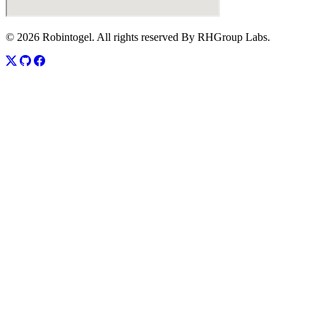
© 2026 Robintogel. All rights reserved By RHGroup Labs.