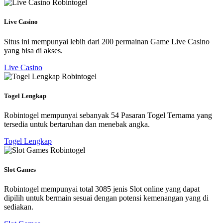
Live Casino
Situs ini mempunyai lebih dari 200 permainan Game Live Casino
yang bisa di akses.
Live Casino
Togel Lengkap
Robintogel mempunyai sebanyak 54 Pasaran Togel Ternama yang
tersedia untuk bertaruhan dan menebak angka.
Togel Lengkap
Slot Games
Robintogel mempunyai total 3085 jenis Slot online yang dapat
dipilih untuk bermain sesuai dengan potensi kemenangan yang di
sediakan.