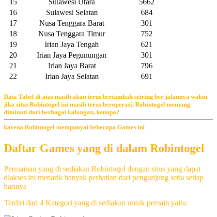
15
Sulawesi Utara
5662
16
Sulawesi Selatan
684
17
Nusa Tenggara Barat
301
18
Nusa Tenggara Timur
752
19
Irian Jaya Tengah
621
20
Irian Jaya Pegunungan
301
21
Irian Jaya Barat
796
22
Irian Jaya Selatan
691
Data Tabel di atas masih akan terus bertambah seiring ber jalannya waktu
jika situs Robintogel ini masih terus beroperasi, Robintogel memang
diminati dari berbagai kalangan, kenapa?
karena Robintogel mempunyai beberapa Games ini
Daftar Games yang di dalam Robintogel
Permainan yang di sediakan Robintogel dengan situs yang dapat
diakses ini menarik banyak perhatian dari pengunjung setia setiap
harinya
Terdiri dari 4 Kategori yang di sediakan untuk pemain yaitu: