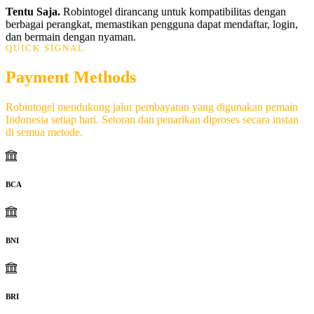
Tentu Saja.
Robintogel dirancang untuk kompatibilitas dengan
berbagai perangkat, memastikan pengguna dapat mendaftar, login,
dan bermain dengan nyaman.
QUICK SIGNAL
Payment Methods
Robintogel mendukung jalur pembayaran yang digunakan pemain
Indonesia setiap hari. Setoran dan penarikan diproses secara instan
di semua metode.
BCA
BNI
BRI