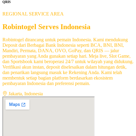
QRIS
REGIONAL SERVICE AREA
Robintogel Serves Indonesia
Robintogel dirancang untuk pemain Indonesia. Kami mendukung
Deposit dari Berbagai Bank Indonesia seperti BCA, BNI, BNI,
Mandiri, Permata, DANA, OVO, GoPay, dan QRIS — jalur
pembayaran yang Anda gunakan setiap hari. Meja live, Slot Game,
dan Sportsbook kami beroperasi 24/7 untuk wilayah yang didukung.
Verifikasi akun instan, deposit diselesaikan dalam hitungan detik,
dan penarikan langsung masuk ke Rekening Anda. Kami telah
membentuk setiap bagian platform berdasarkan ekosistem
pembayaran Indonesia dan preferensi pemain.
Jakarta, Indonesia