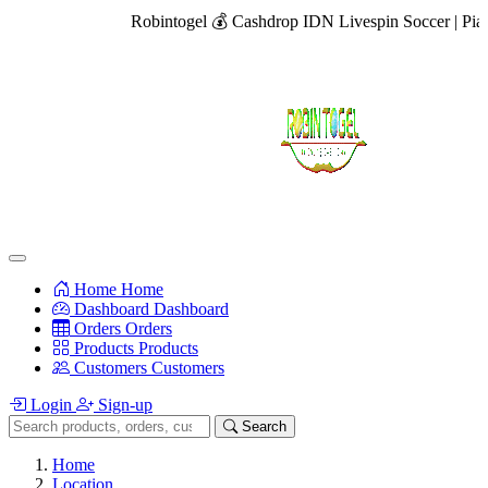
Robintogel 💰 Cashdrop IDN Livespin Soccer | Piala Dunia 2026, Liv
Home
Home
Dashboard
Dashboard
Orders
Orders
Products
Products
Customers
Customers
Login
Sign-up
Search
Home
Location