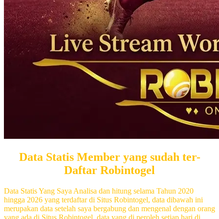
Data Statis Member yang sudah ter-
Daftar Robintogel
Data Statis Yang Saya Analisa dan hitung selama Tahun 2020
hingga 2026 yang terdaftar di Situs Robintogel, data dibawah ini
merupakan data setelah saya bergabung dan mengenal dengan orang
yang ada di Situs Robintogel, data yang di peroleh setiap hari di