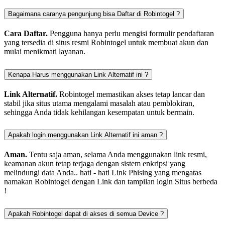
Bagaimana caranya pengunjung bisa Daftar di Robintogel ?
Cara Daftar.
Pengguna hanya perlu mengisi formulir pendaftaran
yang tersedia di situs resmi Robintogel untuk membuat akun dan
mulai menikmati layanan.
Kenapa Harus menggunakan Link Alternatif ini ?
Link Alternatif.
Robintogel memastikan akses tetap lancar dan
stabil jika situs utama mengalami masalah atau pemblokiran,
sehingga Anda tidak kehilangan kesempatan untuk bermain.
Apakah login menggunakan Link Alternatif ini aman ?
Aman.
Tentu saja aman, selama Anda menggunakan link resmi,
keamanan akun tetap terjaga dengan sistem enkripsi yang
melindungi data Anda.. hati - hati Link Phising yang mengatas
namakan Robintogel dengan Link dan tampilan login Situs berbeda
!
Apakah Robintogel dapat di akses di semua Device ?