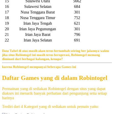
15
Sulawesi Utara
5662
16
Sulawesi Selatan
684
17
Nusa Tenggara Barat
301
18
Nusa Tenggara Timur
752
19
Irian Jaya Tengah
621
20
Irian Jaya Pegunungan
301
21
Irian Jaya Barat
796
22
Irian Jaya Selatan
691
Data Tabel di atas masih akan terus bertambah seiring ber jalannya waktu
jika situs Robintogel ini masih terus beroperasi, Robintogel memang
diminati dari berbagai kalangan, kenapa?
karena Robintogel mempunyai beberapa Games ini
Daftar Games yang di dalam Robintogel
Permainan yang di sediakan Robintogel dengan situs yang dapat
diakses ini menarik banyak perhatian dari pengunjung setia setiap
harinya
Terdiri dari 4 Kategori yang di sediakan untuk pemain yaitu: