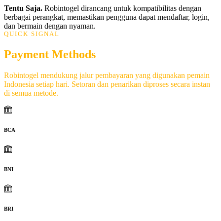
Tentu Saja.
Robintogel dirancang untuk kompatibilitas dengan
berbagai perangkat, memastikan pengguna dapat mendaftar, login,
dan bermain dengan nyaman.
QUICK SIGNAL
Payment Methods
Robintogel mendukung jalur pembayaran yang digunakan pemain
Indonesia setiap hari. Setoran dan penarikan diproses secara instan
di semua metode.
BCA
BNI
BRI