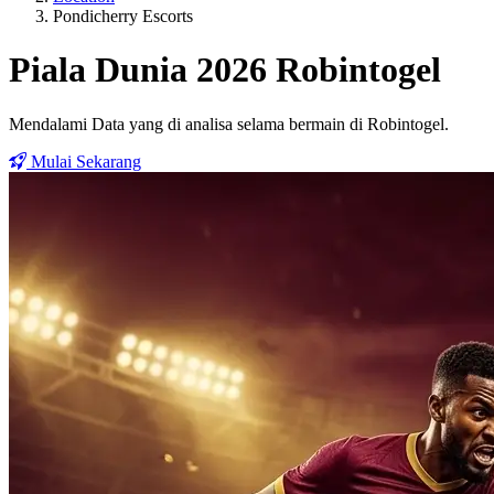
Pondicherry Escorts
Piala Dunia 2026
Robintogel
Mendalami Data yang di analisa selama bermain di Robintogel.
Mulai Sekarang