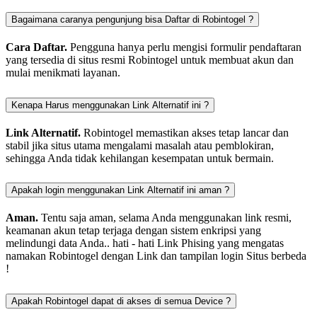
Bagaimana caranya pengunjung bisa Daftar di Robintogel ?
Cara Daftar.
Pengguna hanya perlu mengisi formulir pendaftaran
yang tersedia di situs resmi Robintogel untuk membuat akun dan
mulai menikmati layanan.
Kenapa Harus menggunakan Link Alternatif ini ?
Link Alternatif.
Robintogel memastikan akses tetap lancar dan
stabil jika situs utama mengalami masalah atau pemblokiran,
sehingga Anda tidak kehilangan kesempatan untuk bermain.
Apakah login menggunakan Link Alternatif ini aman ?
Aman.
Tentu saja aman, selama Anda menggunakan link resmi,
keamanan akun tetap terjaga dengan sistem enkripsi yang
melindungi data Anda.. hati - hati Link Phising yang mengatas
namakan Robintogel dengan Link dan tampilan login Situs berbeda
!
Apakah Robintogel dapat di akses di semua Device ?