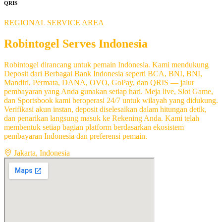
QRIS
REGIONAL SERVICE AREA
Robintogel Serves Indonesia
Robintogel dirancang untuk pemain Indonesia. Kami mendukung
Deposit dari Berbagai Bank Indonesia seperti BCA, BNI, BNI,
Mandiri, Permata, DANA, OVO, GoPay, dan QRIS — jalur
pembayaran yang Anda gunakan setiap hari. Meja live, Slot Game,
dan Sportsbook kami beroperasi 24/7 untuk wilayah yang didukung.
Verifikasi akun instan, deposit diselesaikan dalam hitungan detik,
dan penarikan langsung masuk ke Rekening Anda. Kami telah
membentuk setiap bagian platform berdasarkan ekosistem
pembayaran Indonesia dan preferensi pemain.
Jakarta, Indonesia