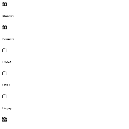
Mandiri
Permata
DANA
OVO
Gopay