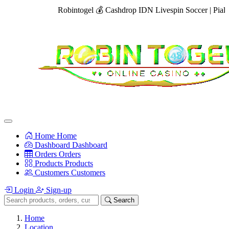
obintogel 💰 Cashdrop IDN Livespin Soccer | Piala Dunia 2026, Live
Home
Home
Dashboard
Dashboard
Orders
Orders
Products
Products
Customers
Customers
Login
Sign-up
Search
Home
Location