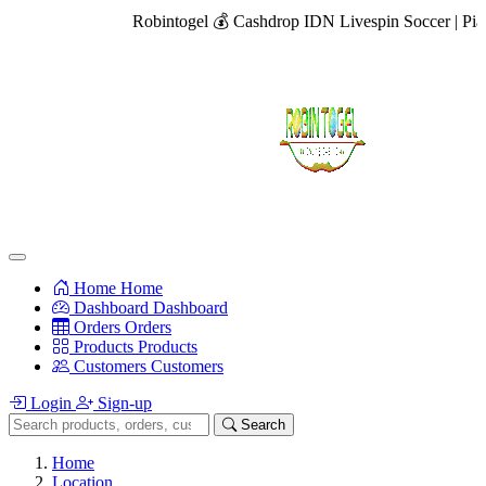
Robintogel 💰 Cashdrop IDN Livespin Soccer | Piala Dunia 2026, Liv
Home
Home
Dashboard
Dashboard
Orders
Orders
Products
Products
Customers
Customers
Login
Sign-up
Search
Home
Location