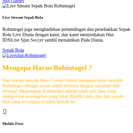
Slot Games
Live Stream Sepak Bola
Robintogel juga menghadirkan pertandingan dan penebakkan Sepak
Bola Live Dunia dengan kami, dan kami menyediakan fitur
IDNLive Spin Soccer sambil menantikan Piala Dunia.
Sepak Bola
Mengapa Harus Robintogel ?
Dari sekian banyak Situs Cosino Online mengapa harus memilih
Robintogel sebagai acuan untuk bermain dengan nayaman dan
senang? dikarenakan Robintogel adalah salah satu situs yang
mempunyai keunngulan yang tidak dimiliki oleh situs lain seperti
fitur yang tercantum di kartu bawah ini
Mobile First