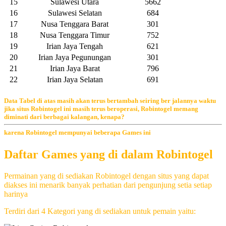
15
Sulawesi Utara
5662
16
Sulawesi Selatan
684
17
Nusa Tenggara Barat
301
18
Nusa Tenggara Timur
752
19
Irian Jaya Tengah
621
20
Irian Jaya Pegunungan
301
21
Irian Jaya Barat
796
22
Irian Jaya Selatan
691
Data Tabel di atas masih akan terus bertambah seiring ber jalannya waktu
jika situs Robintogel ini masih terus beroperasi, Robintogel memang
diminati dari berbagai kalangan, kenapa?
karena Robintogel mempunyai beberapa Games ini
Daftar Games yang di dalam Robintogel
Permainan yang di sediakan Robintogel dengan situs yang dapat
diakses ini menarik banyak perhatian dari pengunjung setia setiap
harinya
Terdiri dari 4 Kategori yang di sediakan untuk pemain yaitu: