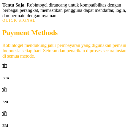
Tentu Saja.
Robintogel dirancang untuk kompatibilitas dengan
berbagai perangkat, memastikan pengguna dapat mendaftar, login,
dan bermain dengan nyaman.
QUICK SIGNAL
Payment Methods
Robintogel mendukung jalur pembayaran yang digunakan pemain
Indonesia setiap hari. Setoran dan penarikan diproses secara instan
di semua metode.
BCA
BNI
BRI