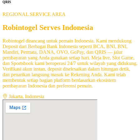
QRIS
REGIONAL SERVICE AREA
Robintogel Serves Indonesia
Robintogel dirancang untuk pemain Indonesia. Kami mendukung
Deposit dari Berbagai Bank Indonesia seperti BCA, BNI, BNI,
Mandiri, Permata, DANA, OVO, GoPay, dan QRIS — jalur
pembayaran yang Anda gunakan setiap hari. Meja live, Slot Game,
dan Sportsbook kami beroperasi 24/7 untuk wilayah yang didukung.
Verifikasi akun instan, deposit diselesaikan dalam hitungan detik,
dan penarikan langsung masuk ke Rekening Anda. Kami telah
membentuk setiap bagian platform berdasarkan ekosistem
pembayaran Indonesia dan preferensi pemain.
Jakarta, Indonesia