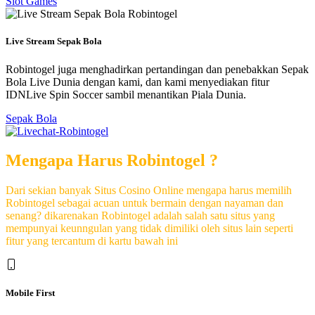
Slot Games
Live Stream Sepak Bola
Robintogel juga menghadirkan pertandingan dan penebakkan Sepak
Bola Live Dunia dengan kami, dan kami menyediakan fitur
IDNLive Spin Soccer sambil menantikan Piala Dunia.
Sepak Bola
Mengapa Harus Robintogel ?
Dari sekian banyak Situs Cosino Online mengapa harus memilih
Robintogel sebagai acuan untuk bermain dengan nayaman dan
senang? dikarenakan Robintogel adalah salah satu situs yang
mempunyai keunngulan yang tidak dimiliki oleh situs lain seperti
fitur yang tercantum di kartu bawah ini
Mobile First