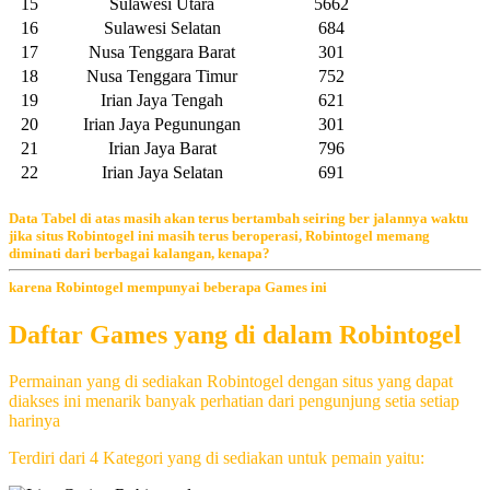
15
Sulawesi Utara
5662
16
Sulawesi Selatan
684
17
Nusa Tenggara Barat
301
18
Nusa Tenggara Timur
752
19
Irian Jaya Tengah
621
20
Irian Jaya Pegunungan
301
21
Irian Jaya Barat
796
22
Irian Jaya Selatan
691
Data Tabel di atas masih akan terus bertambah seiring ber jalannya waktu
jika situs Robintogel ini masih terus beroperasi, Robintogel memang
diminati dari berbagai kalangan, kenapa?
karena Robintogel mempunyai beberapa Games ini
Daftar Games yang di dalam Robintogel
Permainan yang di sediakan Robintogel dengan situs yang dapat
diakses ini menarik banyak perhatian dari pengunjung setia setiap
harinya
Terdiri dari 4 Kategori yang di sediakan untuk pemain yaitu: