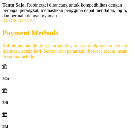
Tentu Saja.
Robintogel dirancang untuk kompatibilitas dengan
berbagai perangkat, memastikan pengguna dapat mendaftar, login,
dan bermain dengan nyaman.
QUICK SIGNAL
Payment Methods
Robintogel mendukung jalur pembayaran yang digunakan pemain
Indonesia setiap hari. Setoran dan penarikan diproses secara instan
di semua metode.
BCA
BNI
BRI