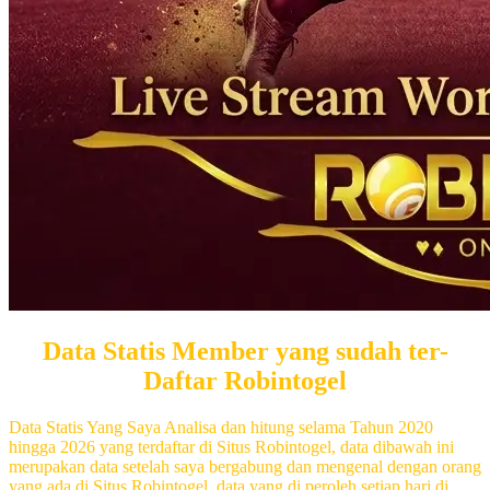
Data Statis Member yang sudah ter-
Daftar Robintogel
Data Statis Yang Saya Analisa dan hitung selama Tahun 2020
hingga 2026 yang terdaftar di Situs Robintogel, data dibawah ini
merupakan data setelah saya bergabung dan mengenal dengan orang
yang ada di Situs Robintogel, data yang di peroleh setiap hari di