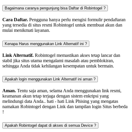
Bagaimana caranya pengunjung bisa Daftar di Robintogel ?
Cara Daftar.
Pengguna hanya perlu mengisi formulir pendaftaran
yang tersedia di situs resmi Robintogel untuk membuat akun dan
mulai menikmati layanan.
Kenapa Harus menggunakan Link Alternatif ini ?
Link Alternatif.
Robintogel memastikan akses tetap lancar dan
stabil jika situs utama mengalami masalah atau pemblokiran,
sehingga Anda tidak kehilangan kesempatan untuk bermain.
Apakah login menggunakan Link Alternatif ini aman ?
Aman.
Tentu saja aman, selama Anda menggunakan link resmi,
keamanan akun tetap terjaga dengan sistem enkripsi yang
melindungi data Anda.. hati - hati Link Phising yang mengatas
namakan Robintogel dengan Link dan tampilan login Situs berbeda
!
Apakah Robintogel dapat di akses di semua Device ?