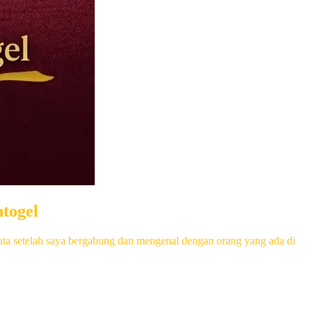
togel
data setelah saya bergabung dan mengenal dengan orang yang ada di