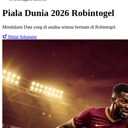
Piala Dunia 2026
Robintogel
Mendalami Data yang di analisa selama bermain di Robintogel.
Mulai Sekarang