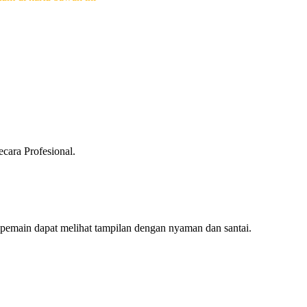
cara Profesional.
pemain dapat melihat tampilan dengan nyaman dan santai.