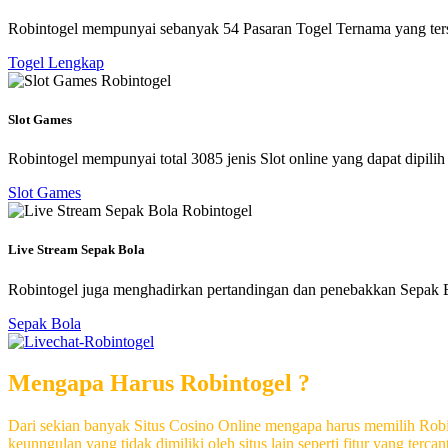
Robintogel mempunyai sebanyak 54 Pasaran Togel Ternama yang ters
Togel Lengkap
Slot Games
Robintogel mempunyai total 3085 jenis Slot online yang dapat dipili
Slot Games
Live Stream Sepak Bola
Robintogel juga menghadirkan pertandingan dan penebakkan Sepak B
Sepak Bola
Mengapa Harus Robintogel ?
Dari sekian banyak Situs Cosino Online mengapa harus memilih Robi
keunngulan yang tidak dimiliki oleh situs lain seperti fitur yang terca