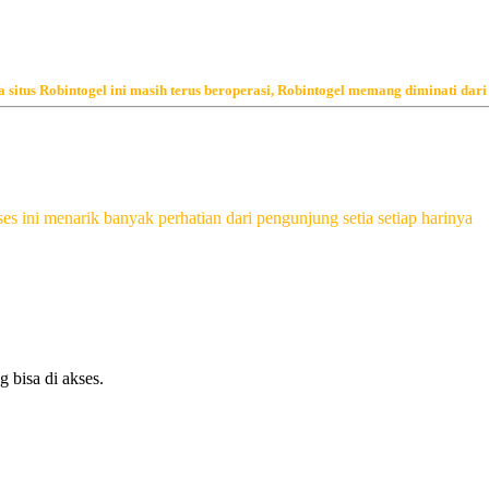
ka situs Robintogel ini masih terus beroperasi, Robintogel memang diminati dar
s ini menarik banyak perhatian dari pengunjung setia setiap harinya
 bisa di akses.