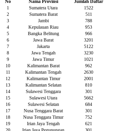
No
Nama Provinsi
Jumlah Daftar
1
Sumatera Utara
1522
2
Sumatera Barat
511
3
Jambi
788
4
Kepulauan Riau
953
5
Bangka Belitung
966
6
Jawa Barat
3201
7
Jakarta
5122
8
Jawa Tengah
3230
9
Jawa Timur
1021
10
Kalimantan Barat
962
11
Kalimantan Tengah
2630
12
Kalimantan Timur
2001
13
Kalimantan Selatan
810
14
Sulawesi Tenggara
301
15
Sulawesi Utara
5662
16
Sulawesi Selatan
684
17
Nusa Tenggara Barat
301
18
Nusa Tenggara Timur
752
19
Irian Jaya Tengah
621
20
Irian Jaya Pegunungan
301