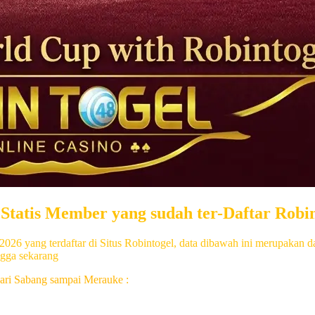
 Statis Member yang sudah ter-Daftar Robin
2026 yang terdaftar di Situs Robintogel, data dibawah ini merupakan 
ingga sekarang
dari Sabang sampai Merauke :