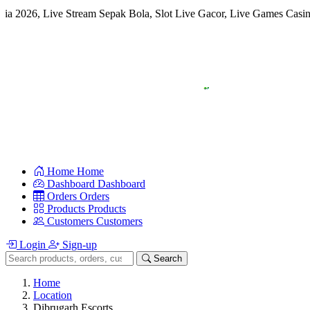
 Sepak Bola, Slot Live Gacor, Live Games Casino, Togel Ternama Dun
Home
Home
Dashboard
Dashboard
Orders
Orders
Products
Products
Customers
Customers
Login
Sign-up
Search
Home
Location
Dibrugarh Escorts