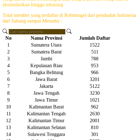
akumulasikan hingga sekarang
Total member yang terdaftar di Robintogel dari penduduk Indonesia
dari Sabang sampai Merauke :
No
Nama Provinsi
Jumlah Daftar
1
Sumatera Utara
1522
2
Sumatera Barat
511
3
Jambi
788
4
Kepulauan Riau
953
5
Bangka Belitung
966
6
Jawa Barat
3201
7
Jakarta
5122
8
Jawa Tengah
3230
9
Jawa Timur
1021
10
Kalimantan Barat
962
11
Kalimantan Tengah
2630
12
Kalimantan Timur
2001
13
Kalimantan Selatan
810
14
Sulawesi Tenggara
301