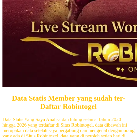
Data Statis Member yang sudah ter-
Daftar Robintogel
Data Statis Yang Saya Analisa dan hitung selama Tahun 2020
hingga 2026 yang terdaftar di Situs Robintogel, data dibawah ini
merupakan data setelah saya bergabung dan mengenal dengan orang
yang ada di Situs Robintogel, data yang di peroleh setiap hari di