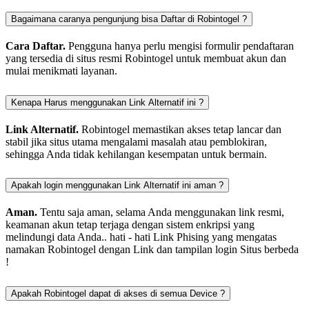
Bagaimana caranya pengunjung bisa Daftar di Robintogel ?
Cara Daftar.
Pengguna hanya perlu mengisi formulir pendaftaran
yang tersedia di situs resmi Robintogel untuk membuat akun dan
mulai menikmati layanan.
Kenapa Harus menggunakan Link Alternatif ini ?
Link Alternatif.
Robintogel memastikan akses tetap lancar dan
stabil jika situs utama mengalami masalah atau pemblokiran,
sehingga Anda tidak kehilangan kesempatan untuk bermain.
Apakah login menggunakan Link Alternatif ini aman ?
Aman.
Tentu saja aman, selama Anda menggunakan link resmi,
keamanan akun tetap terjaga dengan sistem enkripsi yang
melindungi data Anda.. hati - hati Link Phising yang mengatas
namakan Robintogel dengan Link dan tampilan login Situs berbeda
!
Apakah Robintogel dapat di akses di semua Device ?