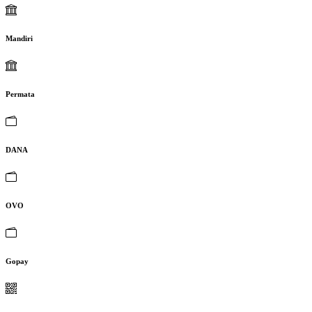
Mandiri
Permata
DANA
OVO
Gopay