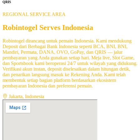
QRIS
REGIONAL SERVICE AREA
Robintogel Serves Indonesia
Robintogel dirancang untuk pemain Indonesia. Kami mendukung
Deposit dari Berbagai Bank Indonesia seperti BCA, BNI, BNI,
Mandiri, Permata, DANA, OVO, GoPay, dan QRIS — jalur
pembayaran yang Anda gunakan setiap hari. Meja live, Slot Game,
dan Sportsbook kami beroperasi 24/7 untuk wilayah yang didukung.
Verifikasi akun instan, deposit diselesaikan dalam hitungan detik,
dan penarikan langsung masuk ke Rekening Anda. Kami telah
membentuk setiap bagian platform berdasarkan ekosistem
pembayaran Indonesia dan preferensi pemain.
Jakarta, Indonesia