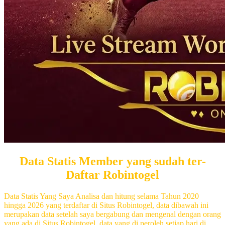
Data Statis Member yang sudah ter-
Daftar Robintogel
Data Statis Yang Saya Analisa dan hitung selama Tahun 2020
hingga 2026 yang terdaftar di Situs Robintogel, data dibawah ini
merupakan data setelah saya bergabung dan mengenal dengan orang
yang ada di Situs Robintogel, data yang di peroleh setiap hari di