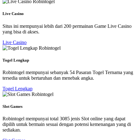
Live Casino
Situs ini mempunyai lebih dari 200 permainan Game Live Casino
yang bisa di akses.
Live Casino
Togel Lengkap
Robintogel mempunyai sebanyak 54 Pasaran Togel Ternama yang
tersedia untuk bertaruhan dan menebak angka.
Togel Lengkap
Slot Games
Robintogel mempunyai total 3085 jenis Slot online yang dapat
dipilih untuk bermain sesuai dengan potensi kemenangan yang di
sediakan.