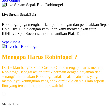
Slot Games
Live Stream Sepak Bola
Robintogel juga menghadirkan pertandingan dan penebakkan Sepak
Bola Live Dunia dengan kami, dan kami menyediakan fitur
IDNLive Spin Soccer sambil menantikan Piala Dunia.
Sepak Bola
Mengapa Harus Robintogel ?
Dari sekian banyak Situs Cosino Online mengapa harus memilih
Robintogel sebagai acuan untuk bermain dengan nayaman dan
senang? dikarenakan Robintogel adalah salah satu situs yang
mempunyai keunngulan yang tidak dimiliki oleh situs lain seperti
fitur yang tercantum di kartu bawah ini
Mobile First