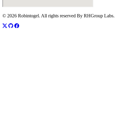
© 2026 Robintogel. All rights reserved By RHGroup Labs.