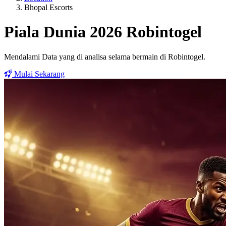
Bhopal Escorts
Piala Dunia 2026
Robintogel
Mendalami Data yang di analisa selama bermain di Robintogel.
Mulai Sekarang