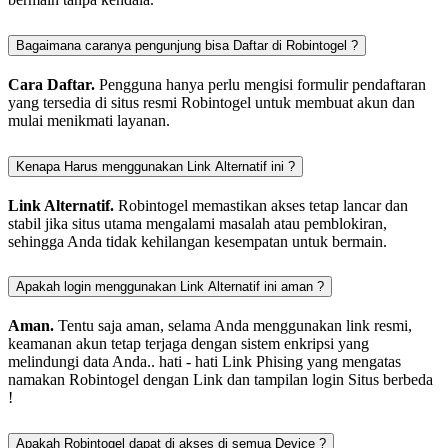
Bagaimana caranya pengunjung bisa Daftar di Robintogel ?
Cara Daftar.
Pengguna hanya perlu mengisi formulir pendaftaran
yang tersedia di situs resmi Robintogel untuk membuat akun dan
mulai menikmati layanan.
Kenapa Harus menggunakan Link Alternatif ini ?
Link Alternatif.
Robintogel memastikan akses tetap lancar dan
stabil jika situs utama mengalami masalah atau pemblokiran,
sehingga Anda tidak kehilangan kesempatan untuk bermain.
Apakah login menggunakan Link Alternatif ini aman ?
Aman.
Tentu saja aman, selama Anda menggunakan link resmi,
keamanan akun tetap terjaga dengan sistem enkripsi yang
melindungi data Anda.. hati - hati Link Phising yang mengatas
namakan Robintogel dengan Link dan tampilan login Situs berbeda
!
Apakah Robintogel dapat di akses di semua Device ?