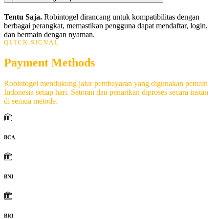
Tentu Saja.
Robintogel dirancang untuk kompatibilitas dengan
berbagai perangkat, memastikan pengguna dapat mendaftar, login,
dan bermain dengan nyaman.
QUICK SIGNAL
Payment Methods
Robintogel mendukung jalur pembayaran yang digunakan pemain
Indonesia setiap hari. Setoran dan penarikan diproses secara instan
di semua metode.
BCA
BNI
BRI