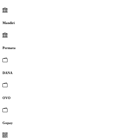
Mandiri
Permata
DANA
OVO
Gopay